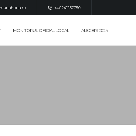
munahoria.ro
+40241257750
T
MONITORUL OFICIAL LOCAL
ALEGERI 2024