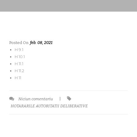
Posted On
feb. 08, 2021
H 9.1
H 10.1
H 11.1
H 11.2
H 11
Niciun comentariu
|
HOTARARILE AUTORITATII DELIBERATIVE