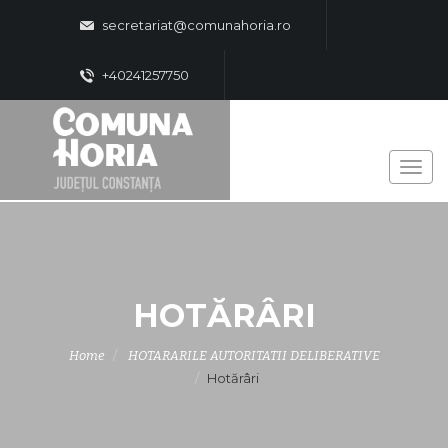
secretariat@comunahoria.ro
+40241257750
HOTĂRÂRI
Home
HOTARARILE AUTORITATII DELIBERATIVE
Hotărâri