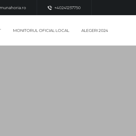
munahoria.ro
+40241257750
T
MONITORUL OFICIAL LOCAL
ALEGERI 2024