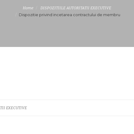
Home
DISPOZITIILE AUTORITATII EXECUTIVE
Dispozitie privind incetarea contractului de membru
TII EXECUTIVE