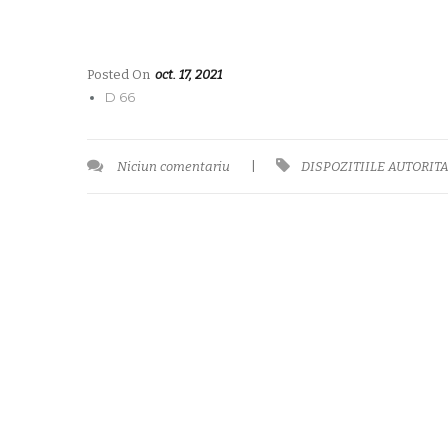
Posted On
oct. 17, 2021
D 66
Niciun comentariu
|
DISPOZITIILE AUTORITA