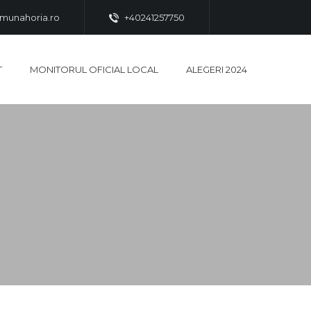
munahoria.ro
+40241257750
T
MONITORUL OFICIAL LOCAL
ALEGERI 2024