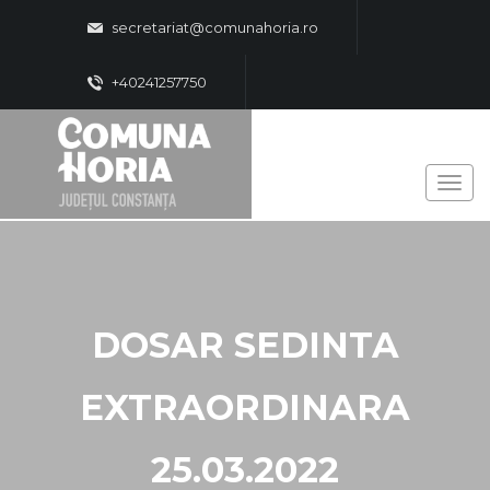
secretariat@comunahoria.ro
+40241257750
DOSAR SEDINTA
EXTRAORDINARA
25.03.2022