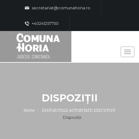
secretariat@comunahoria.ro
+40241257750
DISPOZIȚII
Home
DISPOZITIILE AUTORITATII EXECUTIVE
Dispoziții