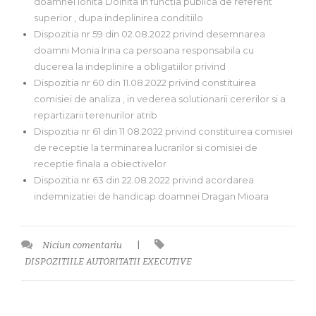
doamnei Ionita Doinita in functia publica de referent
superior , dupa indeplinirea conditiilo
Dispozitia nr 59 din 02.08.2022 privind desemnarea
doamni Monia Irina ca persoana responsabila cu
ducerea la indeplinire a obligatiilor privind
Dispozitia nr 60 din 11.08.2022 privind constituirea
comisiei de analiza , in vederea solutionarii cererilor si a
repartizarii terenurilor atrib
Dispozitia nr 61 din 11 08.2022 privind constituirea comisiei
de receptie la terminarea lucrarilor si comisiei de
receptie finala a obiectivelor
Dispozitia nr 63 din 22.08.2022 privind acordarea
indemnizatiei de handicap doamnei Dragan Mioara
Niciun comentariu
|
DISPOZITIILE AUTORITATII EXECUTIVE