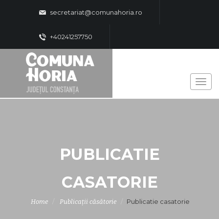
secretariat@comunahoria.ro
+40241257750
PUBLICATIE
CASATORIE
Publicatie casatorie
Home
Publicații căsătorie