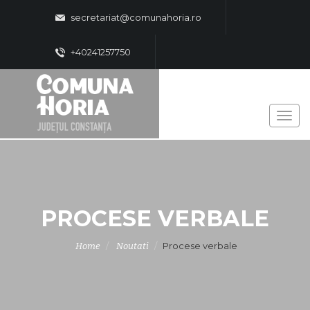
secretariat@comunahoria.ro
+40241257750
PROCESE VERBALE
Procese verbale
Home
Noutati