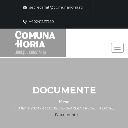
secretariat@comunahoria.ro
+40241257750
DOCUMENTE
Home
9 iunie 2024 - ALEGERI EUROPARLAMENTARE ȘI LOCALE
Documente