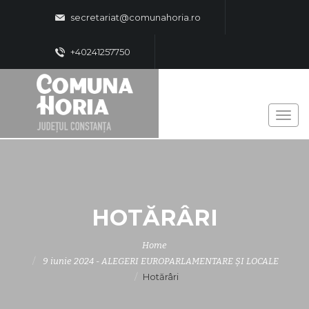
secretariat@comunahoria.ro
+40241257750
HOTĂRÂRI
Home
9 iunie 2024 - ALEGERI EUROPARLAMENTARE ȘI LOCALE
Hotărâri