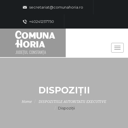
secretariat@comunahoria.ro
+40241257750
DISPOZIȚII
Home
DISPOZITIILE AUTORITATII EXECUTIVE
Dispoziții