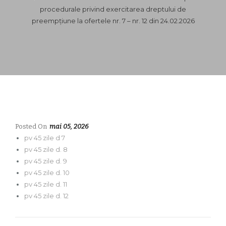
procedurale privind exercitarea dreptului de
preempțiune la ofertele nr. 7 – nr. 12 din 24.02.2026
Posted On
mai 05, 2026
pv 45 zile d 7
pv 45 zile d. 8
pv 45 zile d. 9
pv 45 zile d. 10
pv 45 zile d. 11
pv 45 zile d. 12