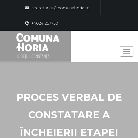
secretariat@comunahoria.ro
+40241257750
PROCES VERBAL DE
CONSTATARE A
ÎNCHEIERII ETAPEI