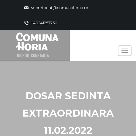
secretariat@comunahoria.ro
+40241257750
DOSAR SEDINTA
EXTRAORDINARA
11.02.2022