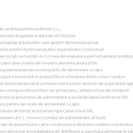
 de sedinta pentru sedintele C.L_
executie bugetara la data de 30.06.2024
actualizat al bunurilor care apartin domeniului privat
ctii pentru fuctionarii publici si personalul contractual
eri locali ca membri in Comisia de evaluare a performantelor profesio
Listei obiectivelor de investitii aferenta anului 2024
 Regulamentului serviciului public de alimentare cu apa
al pe trimestrul III al anului 2024 si schimbare IBAN conturi venituri
 la domeniul privat al comunei Horia a unor drumuri de exploatare agr
ei corespunzatoare fazei de proiectare_ Infrastructura de transport
eritor la activitatea de administrare a societatii Apa Canal Horia SRL
ului pentru serviciile de alimentare cu apa
atului de functii al societatii Apa Canal Horia SRL
tant al C.L. Horia in Consiliul de Administratie al Scolii
rept de preemtiune catre constructorul de buna credinta a terenului int
ort alimentar si modalitatea de distribuire a suportului alimentar in c