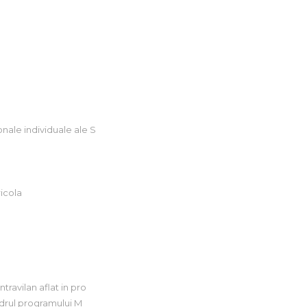
nale individuale ale S
icola
ravilan aflat in pro
adrul programului M