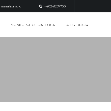
munahoria.ro
+40241257750
T
MONITORUL OFICIAL LOCAL
ALEGERI 2024