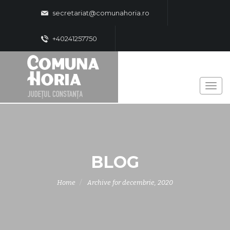
secretariat@comunahoria.ro
+40241257750
BLOG
Home
Archive for decembrie, 2020