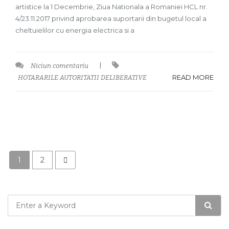
artistice la 1 Decembrie, Ziua Nationala a Romaniei HCL nr.
4/23.11.2017 privind aprobarea suportarii din bugetul local a
cheltuielilor cu energia electrica si a
Niciun comentariu
|
READ MORE
HOTARARILE AUTORITATII DELIBERATIVE
1
2