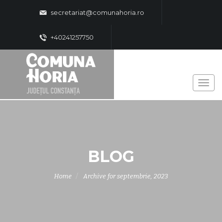
secretariat@comunahoria.ro
+40241257750
BLOG
Home
Archive for septembrie, 2023