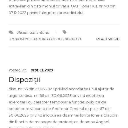
extravilan din patrimoniul privat al UAT Horia HCL nr. 78 din
07.12.2022 privind alegerea presedintelui
Niciun comentariu
|
READ MORE
HOTARARILE AUTORITATII DELIBERATIVE
Posted On
sept. 11, 2023
Dispoziții
disp. nr. 65 din 27.06.2023 privind acordarea unui ajutor de
urgente disp. nr. 66 din 30.06.2023 privind incetarea
exercitarii cu caracter temporar a functiei publice de
conducere vacanta de Secretar General disp. nr. 67 din
30.06.2023 privind inlocuirea doamnei Ionita Ionela Claudia
din functia de manager de proiect, cu doamna Anghel