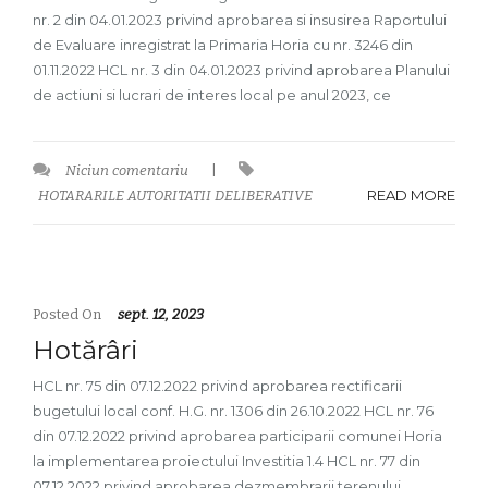
nr. 2 din 04.01.2023 privind aprobarea si insusirea Raportului
de Evaluare inregistrat la Primaria Horia cu nr. 3246 din
01.11.2022 HCL nr. 3 din 04.01.2023 privind aprobarea Planului
de actiuni si lucrari de interes local pe anul 2023, ce
Niciun comentariu
|
READ MORE
HOTARARILE AUTORITATII DELIBERATIVE
Posted On
sept. 12, 2023
Hotărâri
HCL nr. 75 din 07.12.2022 privind aprobarea rectificarii
bugetului local conf. H.G. nr. 1306 din 26.10.2022 HCL nr. 76
din 07.12.2022 privind aprobarea participarii comunei Horia
la implementarea proiectului Investitia 1.4 HCL nr. 77 din
07.12.2022 privind aprobarea dezmembrarii terenului