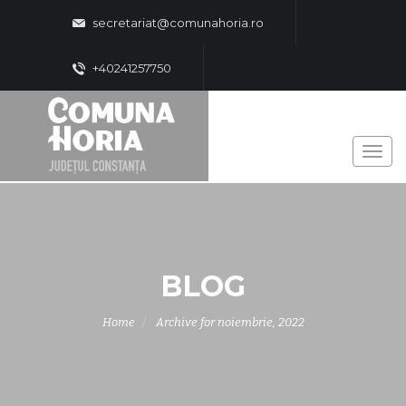
secretariat@comunahoria.ro
+40241257750
BLOG
Home
Archive for noiembrie, 2022