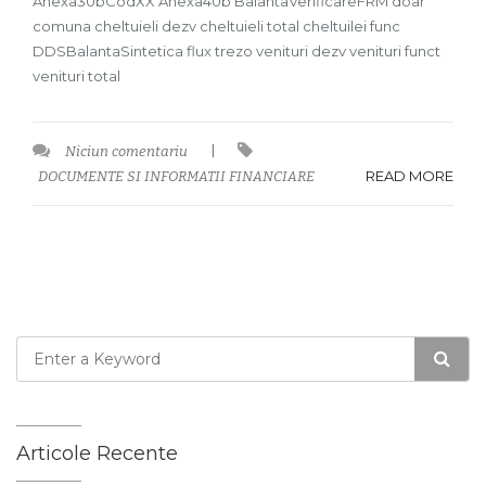
Anexa30bCodXX Anexa40b BalantaVerificareFRM doar
comuna cheltuieli dezv cheltuieli total cheltuilei func
DDSBalantaSintetica flux trezo venituri dezv venituri funct
venituri total
Niciun comentariu
|
READ MORE
DOCUMENTE SI INFORMATII FINANCIARE
Articole Recente