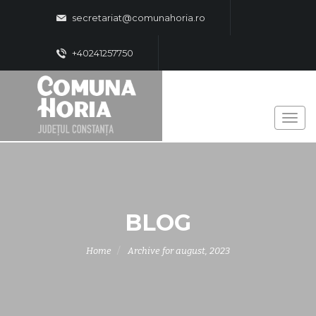
secretariat@comunahoria.ro
+40241257750
BLOG
Home
Archive for august, 2023