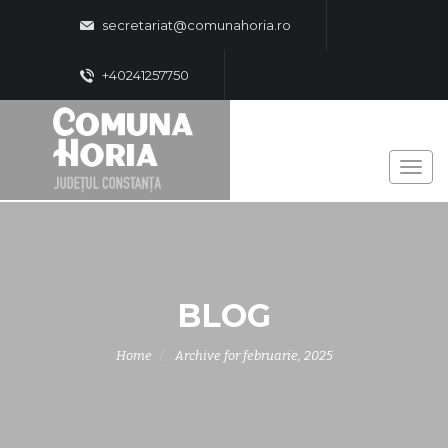
secretariat@comunahoria.ro
+40241257750
BLOG
Home
Archive for februarie, 2025