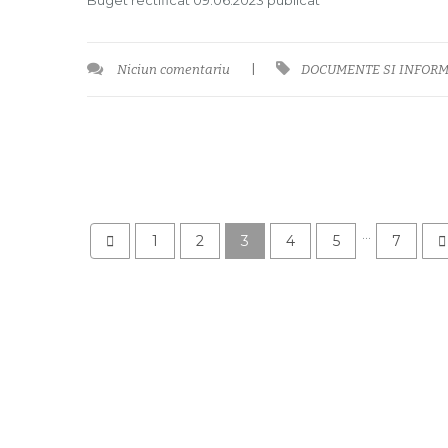
Buget rectificat 09.06.2023 publicat
Niciun comentariu
|
DOCUMENTE SI INFORM
…
1
2
3
4
5
7