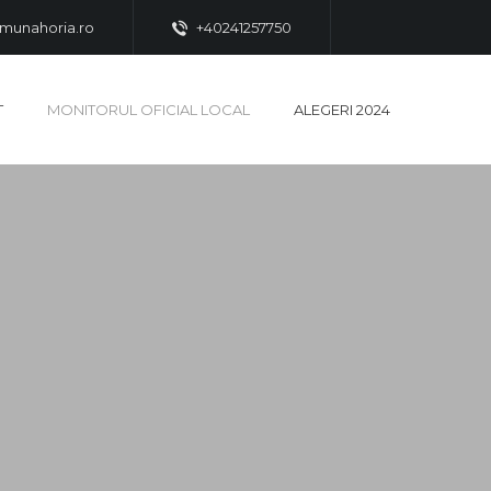
munahoria.ro
+40241257750
T
MONITORUL OFICIAL LOCAL
ALEGERI 2024