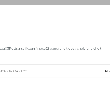
03Restransa fluxuri Anexa22 banci chelt dezv chelt func chelt
RE
ATII FINANCIARE