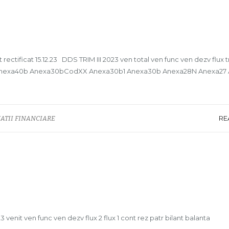
t rectificat 15.12.23 DDS TRIM III 2023 ven total ven func ven dezv flux 
ezv Anexa40b Anexa30bCodXX Anexa30b1 Anexa30b Anexa28N Anexa27
RE
ATII FINANCIARE
enit ven func ven dezv flux 2 flux 1 cont rez patr bilant balanta