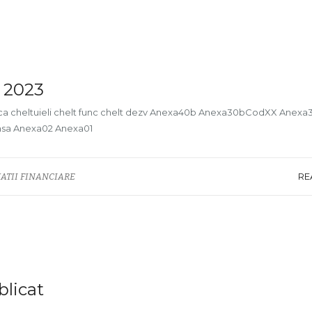
2 2023
etica cheltuieli chelt func chelt dezv Anexa40b Anexa30bCodXX Anexa
sa Anexa02 Anexa01
RE
ATII FINANCIARE
blicat