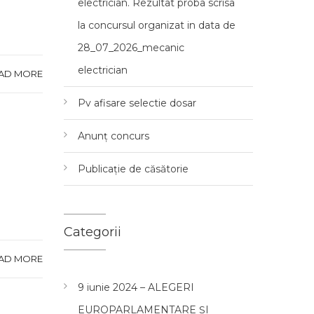
electrician. Rezultat proba scrisa
la concursul organizat in data de
28_07_2026_mecanic
electrician
AD MORE
Pv afisare selectie dosar
Anunț concurs
Publicație de căsătorie
Categorii
AD MORE
9 iunie 2024 – ALEGERI
EUROPARLAMENTARE ȘI