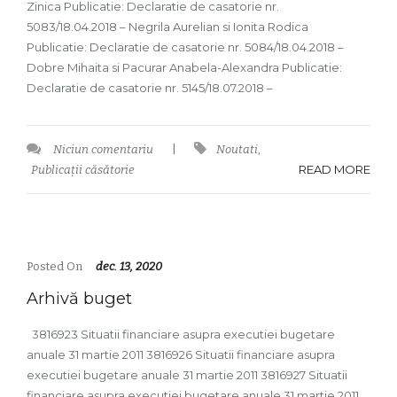
Zinica Publicatie: Declaratie de casatorie nr.
5083/18.04.2018 – Negrila Aurelian si Ionita Rodica
Publicatie: Declaratie de casatorie nr. 5084/18.04.2018 –
Dobre Mihaita si Pacurar Anabela-Alexandra Publicatie:
Declaratie de casatorie nr. 5145/18.07.2018 –
Niciun comentariu
|
Noutati
,
READ MORE
Publicații căsătorie
Posted On
dec. 13, 2020
Arhivă buget
3816923 Situatii financiare asupra executiei bugetare
anuale 31 martie 2011 3816926 Situatii financiare asupra
executiei bugetare anuale 31 martie 2011 3816927 Situatii
financiare asupra executiei bugetare anuale 31 martie 2011