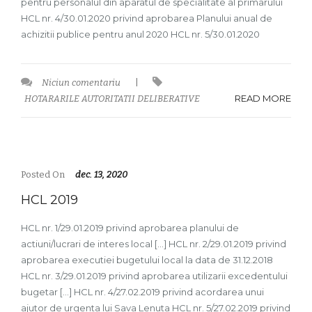
pentru personalul din aparatul de specialitate al primarului
HCL nr. 4/30.01.2020 privind aprobarea Planului anual de
achizitii publice pentru anul 2020 HCL nr. 5/30.01.2020
Niciun comentariu
|
READ MORE
HOTARARILE AUTORITATII DELIBERATIVE
Posted On
dec. 13, 2020
HCL 2019
HCL nr. 1/29.01.2019 privind aprobarea planului de
actiuni/lucrari de interes local […] HCL nr. 2/29.01.2019 privind
aprobarea executiei bugetului local la data de 31.12.2018
HCL nr. 3/29.01.2019 privind aprobarea utilizarii excedentului
bugetar […] HCL nr. 4/27.02.2019 privind acordarea unui
ajutor de urgenta lui Sava Lenuta HCL nr. 5/27.02.2019 privind