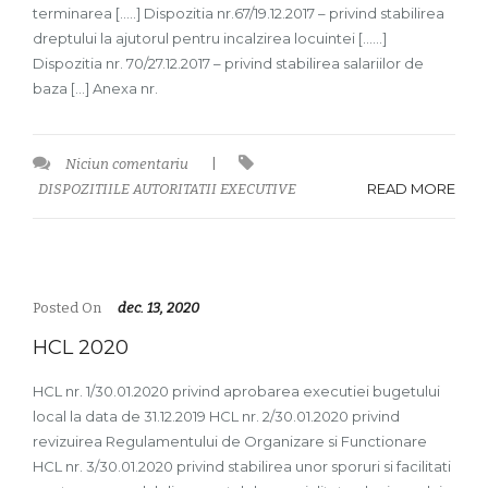
terminarea […..] Dispozitia nr.67/19.12.2017 – privind stabilirea
dreptului la ajutorul pentru incalzirea locuintei [……]
Dispozitia nr. 70/27.12.2017 – privind stabilirea salariilor de
baza […] Anexa nr.
Niciun comentariu
|
READ MORE
DISPOZITIILE AUTORITATII EXECUTIVE
Posted On
dec. 13, 2020
HCL 2020
HCL nr. 1/30.01.2020 privind aprobarea executiei bugetului
local la data de 31.12.2019 HCL nr. 2/30.01.2020 privind
revizuirea Regulamentului de Organizare si Functionare
HCL nr. 3/30.01.2020 privind stabilirea unor sporuri si facilitati