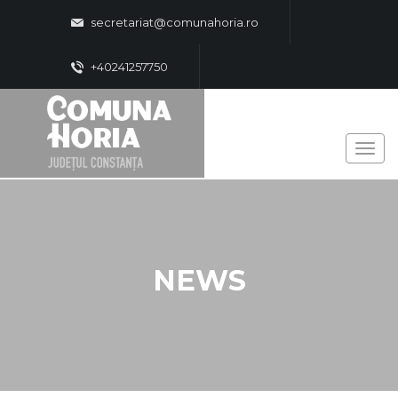
secretariat@comunahoria.ro
+40241257750
NEWS